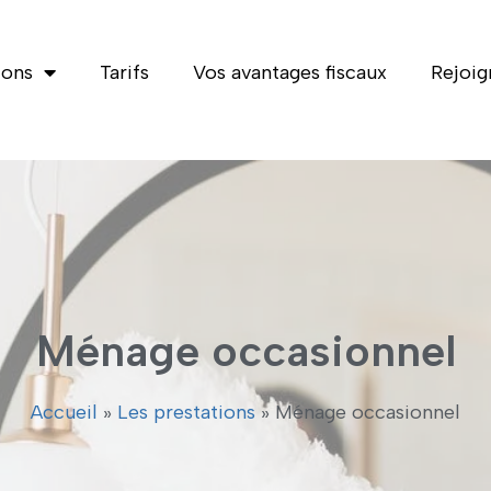
ions
Tarifs
Vos avantages fiscaux
Rejoig
Ménage occasionnel
Accueil
»
Les prestations
»
Ménage occasionnel