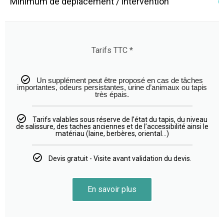
Minimum de déplacement / intervention
6
Tarifs TTC *
Un supplément peut être proposé en cas de tâches
importantes, odeurs persistantes, urine d’animaux ou tapis
très épais.
Tarifs valables sous réserve de l’état du tapis, du niveau
de salissure, des taches anciennes et de l’accessibilité ainsi le
matériau (laine, berbères, oriental…)
Devis gratuit - Visite avant validation du devis.
En savoir plus