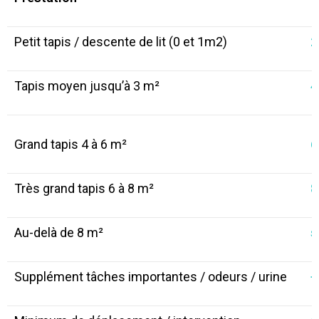
Petit tapis / descente de lit (0 et 1m2)
2
Tapis moyen jusqu’à 3 m²
4
Grand tapis 4 à 6 m²
6
Très grand tapis 6 à 8 m²
8
Au-delà de 8 m²
s
Supplément tâches importantes / odeurs / urine
+